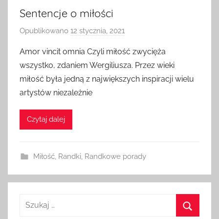
Sentencje o miłości
Opublikowano
12 stycznia, 2021
p
r
Amor vincit omnia Czyli miłość zwycięża
z
wszystko, zdaniem Wergiliusza. Przez wieki
e
miłość była jedną z największych inspiracji wielu
z
artystów niezależnie
a
d
Czytaj dalej
m
i
n
Miłość
,
Randki
,
Randkowe porady
Szukaj: