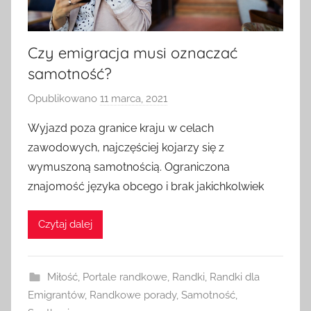
Czy emigracja musi oznaczać
samotność?
Opublikowano
11 marca, 2021
p
r
Wyjazd poza granice kraju w celach
z
zawodowych, najczęściej kojarzy się z
e
wymuszoną samotnością. Ograniczona
z
znajomość języka obcego i brak jakichkolwiek
a
d
Czytaj dalej
m
i
n
Miłość
,
Portale randkowe
,
Randki
,
Randki dla
Emigrantów
,
Randkowe porady
,
Samotność
,