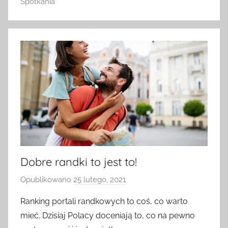
Spotkania
Dobre randki to jest to!
Opublikowano
25 lutego, 2021
p
r
Ranking portali randkowych to coś, co warto
z
mieć. Dzisiaj Polacy doceniają to, co na pewno
e