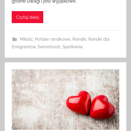
godne uwagi i jest wyjątkowe.
z
a
Czytaj dalej
d
m
i
Miłość
,
Portale randkowe
,
Randki
,
Randki dla
n
Emigrantów
,
Samotność
,
Spotkania