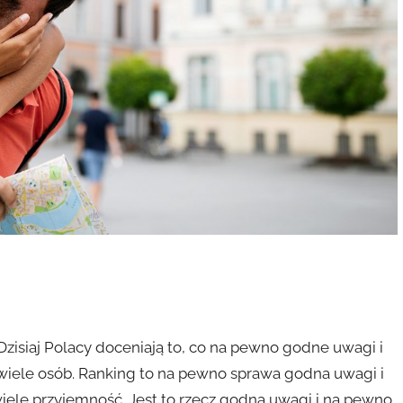
Dzisiaj Polacy doceniają to, co na pewno godne uwagi i
y wiele osób. Ranking to na pewno sprawa godna uwagi i
ele przyjemność. Jest to rzecz godna uwagi i na pewno