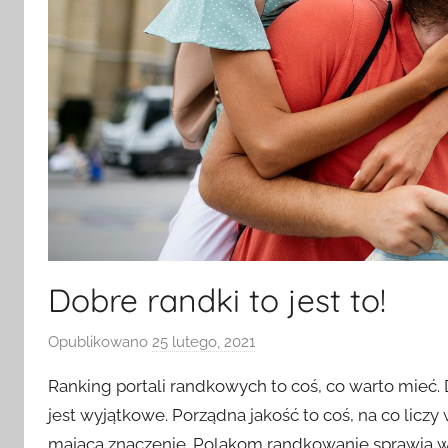
Dobre randki to jest to!
Opublikowano
25 lutego, 2021
p
r
Ranking portali randkowych to coś, co warto mieć. 
z
jest wyjątkowe. Porządna jakość to coś, na co licz
e
mająca znaczenie. Polakom randkowanie sprawia wi
z