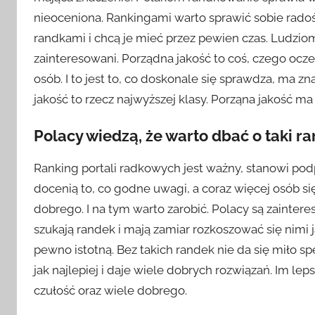
nieoceniona. Rankingami warto sprawić sobie radoś
a
d
randkami i chcą je mieć przez pewien czas. Ludziom
m
zainteresowani. Porządna jakość to coś, czego ocze
i
osób. I to jest to, co doskonale się sprawdza, ma z
n
jakość to rzecz najwyższej klasy. Porząna jakość ma
Polacy wiedzą, że warto dbać o taki r
Ranking portali radkowych jest ważny, stanowi podp
docenią to, co godne uwagi, a coraz więcej osób się
dobrego. I na tym warto zarobić. Polacy są zaintere
szukają randek i mają zamiar rozkoszować się nimi ja
pewno istotną. Bez takich randek nie da się miło spę
jak najlepiej i daje wiele dobrych rozwiązań. Im lep
czułość oraz wiele dobrego.